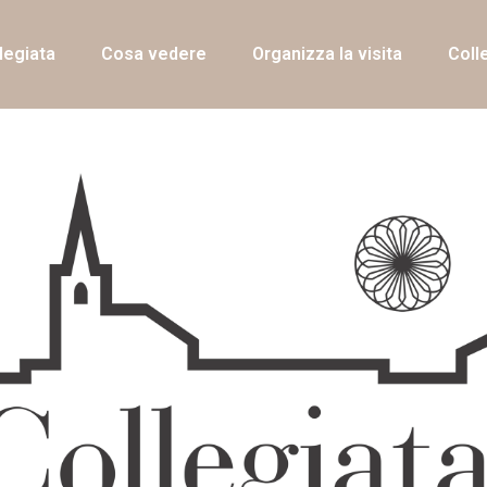
legiata
Cosa vedere
Organizza la visita
Coll