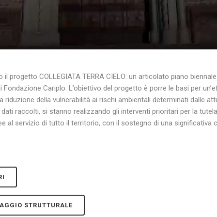
to il progetto COLLEGIATA TERRA CIELO: un articolato piano biennal
 di Fondazione Cariplo. L’obiettivo del progetto è porre le basi per 
a riduzione della vulnerabilità ai rischi ambientali determinati dalle a
dati raccolti, si stanno realizzando gli interventi prioritari per la tu
al servizio di tutto il territorio, con il sostegno di una significati
RI
RAGGIO STRUTTURALE