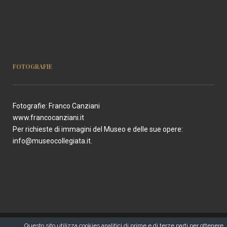
FOTOGRAFIE
Fotografie: Franco Canziani
www.francocanziani.it
Per richieste di immagini del Museo e delle sue opere:
info@museocollegiata.it
.
Copyright 2018 ® Museo Collegiata
Questo sito utilizza cookies analitici di prime e di terze parti per ottenere